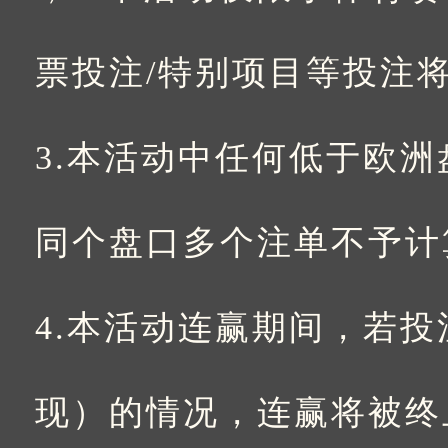
票投注/特别项目等投注
3.本活动中任何低于欧洲
同个盘口多个注单不予计
4.本活动连赢期间，若
现）的情况，连赢将被终