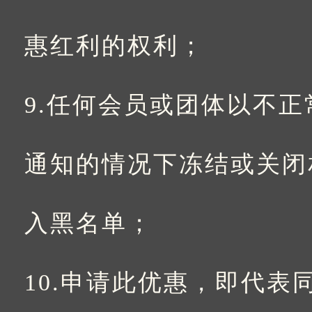
惠红利的权利；
9.任何会员或团体以不
通知的情况下冻结或关闭
入黑名单；
10.申请此优惠，即代