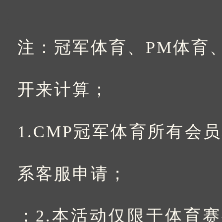
注：冠军体育、PM体育
开来计算；
1.CMP冠军体育所有
系客服申请；
；2.本活动仅限于体育