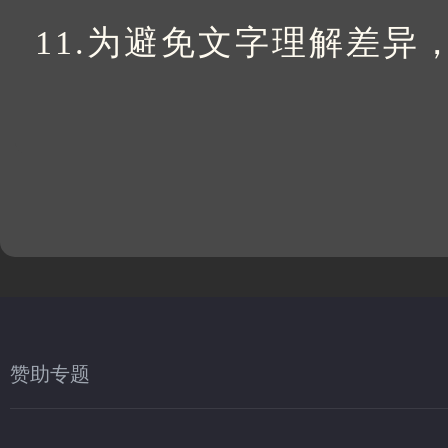
11.为避免文字理解差异
赞助专题