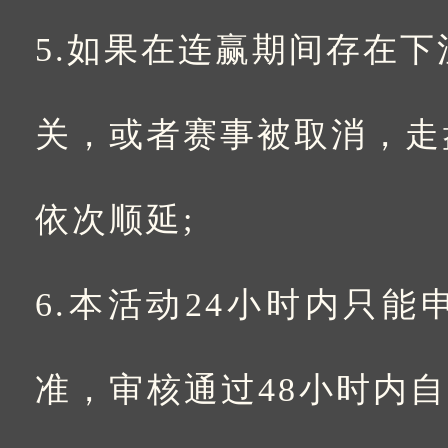
5.如果在连赢期间存在下
关，或者赛事被取消，走
依次顺延;
6.本活动24小时内只
准，审核通过48小时内