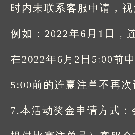
时内未联系客服申请，视
例如：2022年6月1日
在2022年6月2日5:0
5:00前的连赢注单不再
7.本活动奖金申请方式