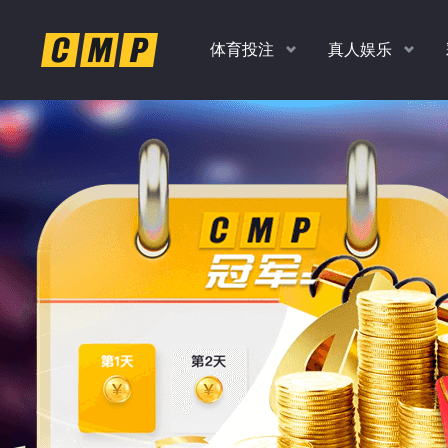
体育投注
真人娱乐
返水
返水
返水
返水
高达
高达
高达
高达
时时彩、PK10、香港彩
老虎机，捕鱼，真人
扫码
下
1.0
1.0
1.10
1.20
各种玩法任你玩
多款经典游戏
%
%
%
%